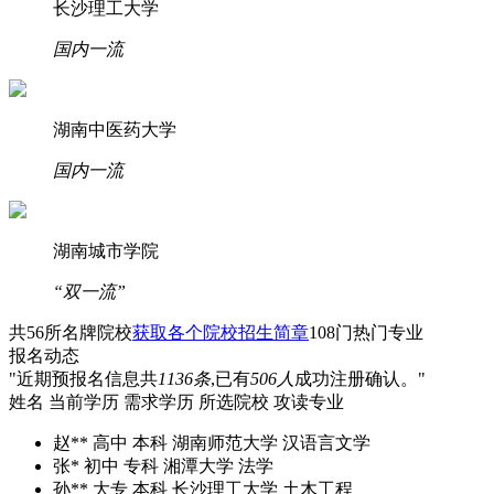
长沙理工大学
国内一流
湖南中医药大学
国内一流
湖南城市学院
“双一流”
共
56所
名牌院校
获取各个院校招生简章
108门
热门专业
报名动态
"近期预报名信息共
1136条
,已有
506人
成功注册确认。"
姓名
当前学历
需求学历
所选院校
攻读专业
赵**
高中
本科
湖南师范大学
汉语言文学
张*
初中
专科
湘潭大学
法学
孙**
大专
本科
长沙理工大学
土木工程