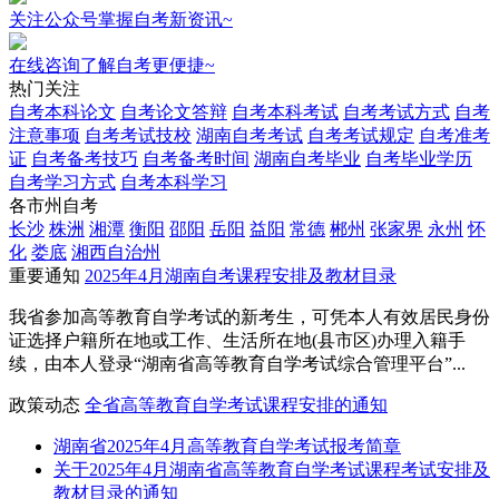
关注公众号掌握自考新资讯~
在线咨询了解自考更便捷~
热门关注
自考本科论文
自考论文答辩
自考本科考试
自考考试方式
自考
注意事项
自考考试技校
湖南自考考试
自考考试规定
自考准考
证
自考备考技巧
自考备考时间
湖南自考毕业
自考毕业学历
自考学习方式
自考本科学习
各市州自考
长沙
株洲
湘潭
衡阳
邵阳
岳阳
益阳
常德
郴州
张家界
永州
怀
化
娄底
湘西自治州
重要通知
2025年4月湖南自考课程安排及教材目录
我省参加高等教育自学考试的新考生，可凭本人有效居民身份
证选择户籍所在地或工作、生活所在地(县市区)办理入籍手
续，由本人登录“湖南省高等教育自学考试综合管理平台”...
政策动态
全省高等教育自学考试课程安排的通知
湖南省2025年4月高等教育自学考试报考简章
关于2025年4月湖南省高等教育自学考试课程考试安排及
教材目录的通知