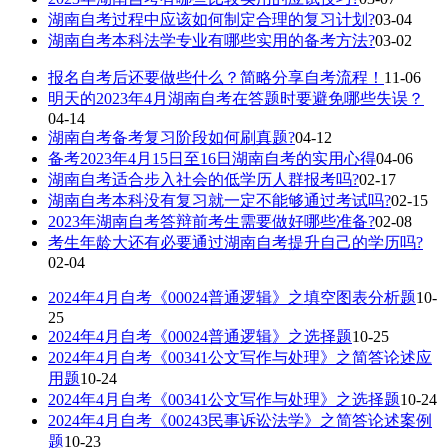
湖南自考过程中应该如何制定合理的复习计划?
03-04
湖南自考本科法学专业有哪些实用的备考方法?
03-02
报名自考后还要做些什么？简略分享自考流程！
11-06
明天的2023年4月湖南自考在答题时要避免哪些失误？
04-14
湖南自考备考复习阶段如何刷真题?
04-12
备考2023年4月15日至16日湖南自考的实用心得
04-06
湖南自考适合步入社会的低学历人群报考吗?
02-17
湖南自考本科没有复习就一定不能够通过考试吗?
02-15
2023年湖南自考答辩前考生需要做好哪些准备?
02-08
考生年龄大还有必要通过湖南自考提升自己的学历吗?
02-04
2024年4月自考《00024普通逻辑》之填空图表分析题
10-
25
2024年4月自考《00024普通逻辑》之选择题
10-25
2024年4月自考《00341公文写作与处理》之简答论述应
用题
10-24
2024年4月自考《00341公文写作与处理》之选择题
10-24
2024年4月自考《00243民事诉讼法学》之简答论述案例
题
10-23