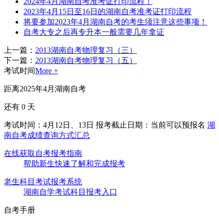
2024年4月湖南自考准考证打印流程！
2023年4月15日至16日的湖南自考准考证打印流程
将要参加2023年4月湖南自考的考生须注意这些事项！
自考大专之后再专升本一般需要几年拿证
上一篇：
2013湖南自考物理复习（三）
下一篇：
2013湖南自考物理复习（五）
考试时间
More +
距离2025年4月湖南自考
还有
0
天
考试时间：4月12日、13日
报考截止日期：当前可以预报名
湖
南自考成绩查询方式汇总
在线获取自考报考指南
帮助新生快速了解和完成报考
老生科目考试报考系统
湖南自学考试科目报考入口
自考手册