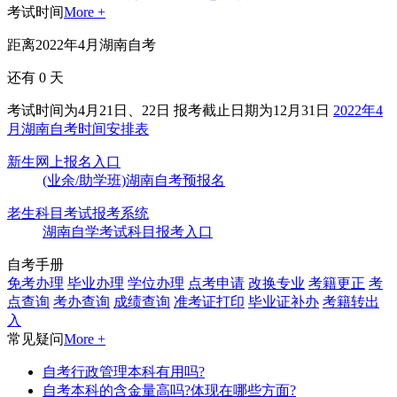
考试时间
More +
距离2022年4月湖南自考
还有
0
天
考试时间为4月21日、22日
报考截止日期为12月31日
2022年4
月湖南自考时间安排表
新生网上报名入口
(业余/助学班)湖南自考预报名
老生科目考试报考系统
湖南自学考试科目报考入口
自考手册
免考办理
毕业办理
学位办理
点考申请
改换专业
考籍更正
考
点查询
考办查询
成绩查询
准考证打印
毕业证补办
考籍转出
入
常见疑问
More +
自考行政管理本科有用吗?
自考本科的含金量高吗?体现在哪些方面?