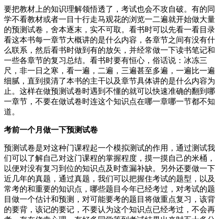
要把教材上的知识理解领悟透了，考试也会不攻自破。有的同
学不看教材或者一目十行走马观花的浏览一二遍就开始做大量
的预测试卷，舍本逐末，实不可取。看书时可以先看一看目录
看这本书每一章节大概讲的是什么内容，各章节之间有没有什
么联系，然后看书时做到有的放矢，并经常做一下读书笔记和
一些各章节的复习总结。看书时要有恒心，俗话说：冰冻三
尺，非一日之寒，看一遍，二遍，三遍甚至多遍，一遍比一遍
细腻，直到摸清了本书的主干以及章节具体讲的是什么内容为
止。这样在做预测试卷时遇到不懂的就可以快速准确的翻到哪
一章节，不要在做试卷时连这个知识点在哪一章哪一节都不知
道。
考前一个月做一下预测试卷
预测试卷是对这种门课程起一个模拟测试的作用，通过测试我
们可以了解自己对这门课程的掌握程度，摸一摸自己的米桶，
以便对没有复习到位的知识点及时查漏补缺。另外还要做一下
近几年的真题，通过真题，我们可以把握住考试的题型，以及
常考的和重要的知识点，哪些题目今年已经考过，对考试的题
目做一个估计和预测，对可能要考的题目将做重点复习，该背
的要背，该记的要记，不要认为这个知识点已经考过，不会再