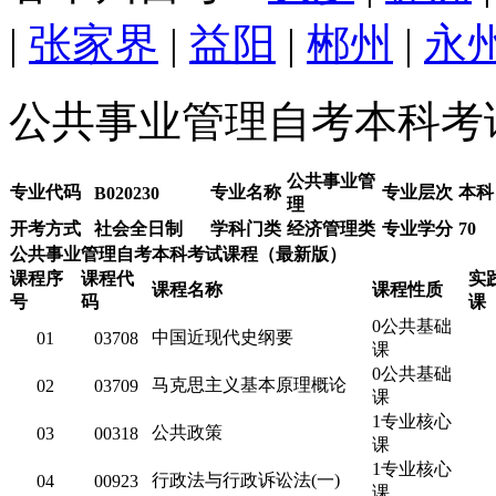
|
张家界
|
益阳
|
郴州
|
永
公共事业管理自考本科考
公共事业管
专业代码
专业名称
专业层次
本科
B020230
理
开考方式
社会全日制
学科门类
经济管理类
专业学分
70
公共事业管理自考本科考试课程（最新版）
课程序
课程代
实
课程名称
课程性质
号
码
课
0公共基础
中国近现代史纲要
01
03708
课
0公共基础
马克思主义基本原理概论
02
03709
课
1专业核心
公共政策
03
00318
课
1专业核心
行政法与行政诉讼法(一)
04
00923
课