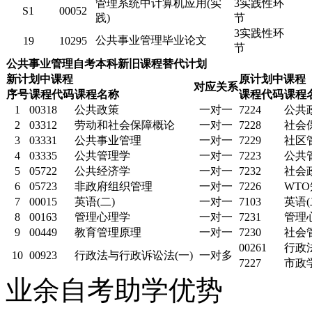
管理系统中计算机应用(实
3实践性环
S1
00052
践)
节
3实践性环
公共事业管理毕业论文
19
10295
节
公共事业管理自考本科新旧课程替代计划
新计划中课程
原计划中课程
对应关系
序号
课程代码
课程名称
课程代码
课程
1
00318
公共政策
一对一
7224
公共
2
03312
劳动和社会保障概论
一对一
7228
社会
3
03331
公共事业管理
一对一
7229
社区
4
03335
公共管理学
一对一
7223
公共
5
05722
公共经济学
一对一
7232
社会
6
05723
非政府组织管理
一对一
7226
WT
7
00015
英语(二)
一对一
7103
英语(
8
00163
管理心理学
一对一
7231
管理
9
00449
教育管理原理
一对一
7230
社会
00261
行政
10
00923
行政法与行政诉讼法(一)
一对多
7227
市政
业余自考助学优势